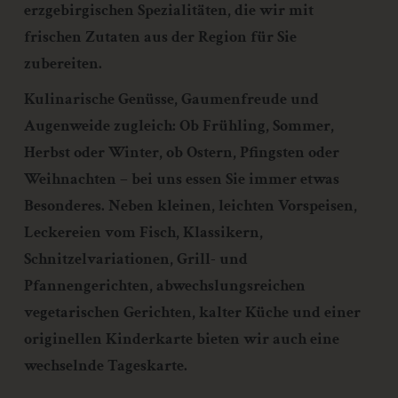
erzgebirgischen Spezialitäten, die wir mit
weil dies von der Internetseite und dem auf dem
Computersystem des Benutzers abgelegten Cookie
frischen Zutaten aus der Region für Sie
übernommen wird. Ein weiteres Beispiel ist das Cookie eines
zubereiten.
Warenkorbes im Online-Shop. Der Online-Shop merkt sich die
Artikel, die ein Kunde in den virtuellen Warenkorb gelegt hat,
Kulinarische Genüsse, Gaumenfreude und
über ein Cookie.
Augenweide zugleich: Ob Frühling, Sommer,
Die betroffene Person kann die Setzung von Cookies durch
Herbst oder Winter, ob Ostern, Pfingsten oder
unsere Internetseite jederzeit mittels einer entsprechenden
Einstellung des genutzten Internetbrowsers verhindern und
Weihnachten – bei uns essen Sie immer etwas
damit der Setzung von Cookies dauerhaft widersprechen.
Besonderes. Neben kleinen, leichten Vorspeisen,
Ferner können bereits gesetzte Cookies jederzeit über einen
Leckereien vom Fisch, Klassikern,
Internetbrowser oder andere Softwareprogramme gelöscht
werden. Dies ist in allen gängigen Internetbrowsern möglich.
Schnitzelvariationen, Grill- und
Deaktiviert die betroffene Person die Setzung von Cookies in
Pfannengerichten, abwechslungsreichen
dem genutzten Internetbrowser, sind unter Umständen nicht alle
vegetarischen Gerichten, kalter Küche und einer
Funktionen unserer Internetseite vollumfänglich nutzbar.
originellen Kinderkarte bieten wir auch eine
Erfassung von allgemeinen Daten und
wechselnde Tageskarte.
Informationen