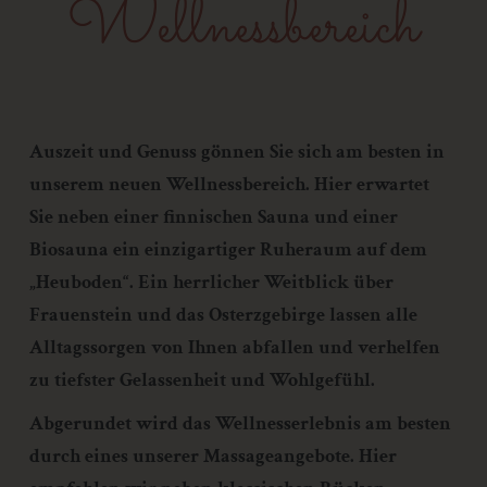
Wellnessbereich
Zeichenfolge, durch welche Internetseiten und Server dem
konkreten Internetbrowser zugeordnet werden können, in dem
das Cookie gespeichert wurde. Dies ermöglicht es den
besuchten Internetseiten und Servern, den individuellen
Browser der betroffenen Person von anderen Internetbrowsern,
die andere Cookies enthalten, zu unterscheiden. Ein bestimmter
Auszeit und Genuss gönnen Sie sich am besten in
Internetbrowser kann über die eindeutige Cookie-ID
unserem neuen Wellnessbereich. Hier erwartet
wiedererkannt und identifiziert werden.
Sie neben einer finnischen Sauna und einer
Durch den Einsatz von Cookies kann den Nutzern dieser
Biosauna ein einzigartiger Ruheraum auf dem
Internetseite nutzerfreundlichere Services bereitstellen, die ohne
die Cookie-Setzung nicht möglich wären.
„Heuboden“. Ein herrlicher Weitblick über
Mittels eines Cookies können die Informationen und Angebote
Frauenstein und das Osterzgebirge lassen alle
auf unserer Internetseite im Sinne des Benutzers optimiert
Alltagssorgen von Ihnen abfallen und verhelfen
werden. Cookies ermöglichen uns, wie bereits erwähnt, die
zu tiefster Gelassenheit und Wohlgefühl.
Benutzer unserer Internetseite wiederzuerkennen. Zweck dieser
Wiedererkennung ist es, den Nutzern die Verwendung unserer
Abgerundet wird das Wellnesserlebnis am besten
Internetseite zu erleichtern. Der Benutzer einer Internetseite, die
Cookies verwendet, muss beispielsweise nicht bei jedem
durch eines unserer Massageangebote. Hier
Besuch der Internetseite erneut seine Zugangsdaten eingeben,