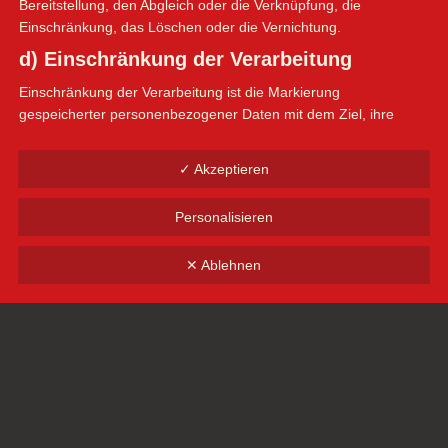
Bereitstellung, den Abgleich oder die Verknüpfung, die
Einschränkung, das Löschen oder die Vernichtung.
d) Einschränkung der Verarbeitung
Einschränkung der Verarbeitung ist die Markierung
gespeicherter personenbezogener Daten mit dem Ziel, ihre
künftige Verarbeitung einzuschränken.
e) Profiling
✓ Akzeptieren
Profiling ist jede Art der automatisierten Verarbeitung
Personalisieren
personenbezogener Daten, die darin besteht, dass diese
personenbezogenen Daten verwendet werden, um bestimmte
✕ Ablehnen
persönliche Aspekte, die sich auf eine natürliche Person
beziehen, zu bewerten, insbesondere, um Aspekte bezüglich
Arbeitsleistung, wirtschaftlicher Lage, Gesundheit, persönlicher
Vorlieben, Interessen, Zuverlässigkeit, Verhalten, Aufenthaltsort
oder Ortswechsel dieser natürlichen Person zu analysieren oder
vorherzusagen.
f) Pseudonymisierung
Pseudonymisierung ist die Verarbeitung personenbezogener